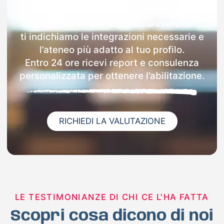
Con Docenti.it controlliamo CFU, SSD e
requisiti richiesti dai bandi universitari,
ti indichiamo le integrazioni necessarie e
l’ateneo più adatto al tuo profilo.
Entro 24 ore ricevi report e consulenza
personalizzata per ottenere l’abilitazione.
RICHIEDI LA VALUTAZIONE
LE TESTIMONIANZE DI CHI CE L'HA FATTA
Scopri cosa dicono di noi