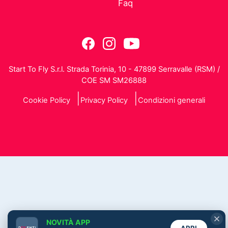
Faq
Start To Fly S.r.l. Strada Torinia, 10 - 47899 Serravalle (RSM) /
COE SM SM26888
Cookie Policy
Privacy Policy
Condizioni generali
NOVITÀ APP
APRI