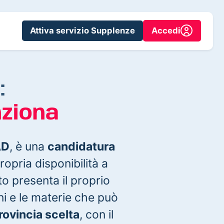
Attiva servizio Supplenze
Accedi
:
nziona
AD
, è una
candidatura
opria disponibilità a
to presenta il proprio
oni e le materie che può
provincia scelta
, con il