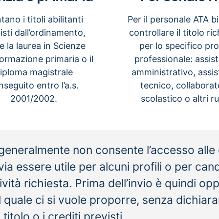
ano i titoli abilitanti
Per il personale ATA b
isti dall’ordinamento,
controllare il titolo ri
 la laurea in Scienze
per lo specifico pro
formazione primaria o il
professionale: assis
iploma magistrale
amministrativo, assis
nseguito entro l’a.s.
tecnico, collaborat
2001/2002.
scolastico o altri ru
, generalmente non consente l’accesso alle 
 essere utile per alcuni profili o per candid
ttività richiesta. Prima dell’invio è quindi op
l quale ci si vuole proporre, senza dichiara
olo o i crediti previsti.