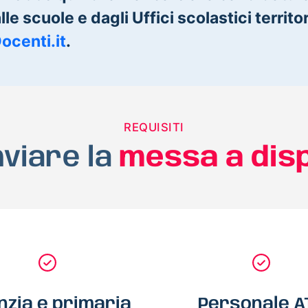
le scuole e dagli Uffici scolastici territori
Docenti.it
.
REQUISITI
nviare la
messa a dis
nzia e primaria
Personale A