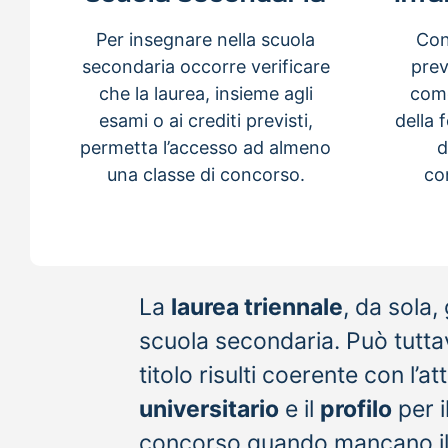
Per insegnare nella scuola
Cont
secondaria occorre verificare
prev
che la laurea, insieme agli
come
esami o ai crediti previsti,
della 
permetta l’accesso ad almeno
d
una classe di concorso.
co
La
laurea triennale
, da sola
scuola secondaria. Può tuttavia
titolo risulti coerente con l’a
universitario
e il
profilo
per i
concorso quando mancano il tit