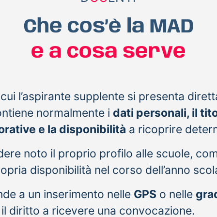
Che cos’è la MAD
e a cosa serve
i l’aspirante supplente si presenta diret
ontiene normalmente i
dati personali, il tit
rative e la disponibilità
a ricoprire determ
dere noto il proprio profilo alle scuole, c
ropria disponibilità nel corso dell’anno scol
nde a un inserimento nelle
GPS
o nelle
grad
l diritto a ricevere una convocazione.