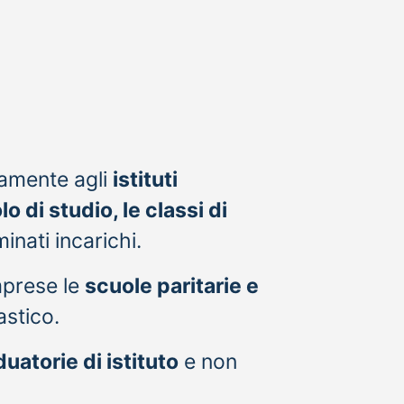
tamente agli
istituti
olo di studio, le classi di
inati incarichi.
omprese le
scuole paritarie e
astico.
uatorie di istituto
e non