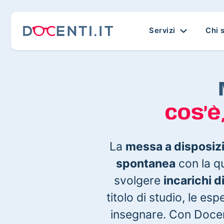
Servizi
Chi 
cos’è
La
messa a disposiz
spontanea
con la qu
svolgere
incarichi 
titolo di studio, le es
insegnare. Con Docenti