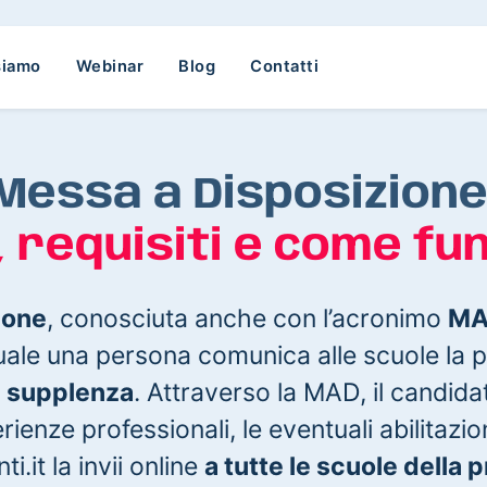
siamo
Webinar
Blog
Contatti
Messa a Disposizione
, requisiti e come fu
ione
, conosciuta anche con l’acronimo
M
ale una persona comunica alle scuole la pr
di supplenza
. Attraverso la MAD, il candida
perienze professionali, le eventuali abilitazi
.it la invii online
a tutte le scuole della 