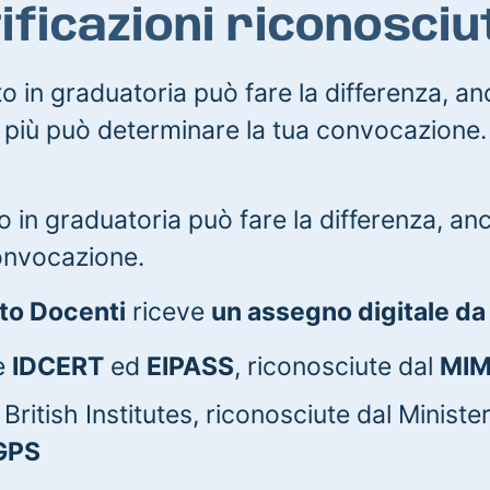
tificazioni riconosciu
 in graduatoria può fare la differenza, an
più può determinare la tua convocazione.
 in graduatoria può fare la differenza, anc
onvocazione.
to Docenti
riceve
un assegno digitale da
he
IDCERT
ed
EIPASS
, riconosciute dal
MI
 British Institutes, riconosciute dal Ministe
GPS