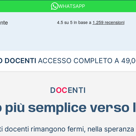
WHATSAPP
O DOCENTI
ACCESSO COMPLETO A 49,0
D
OC
ENTI
o più semplice verso 
nti docenti rimangono fermi, nella speranz