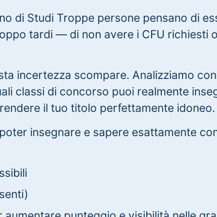
no di Studi Troppe persone pensano di ess
ppo tardi — di non avere i CFU richiesti o
sta incertezza scompare. Analizziamo con 
uali classi di concorso puoi realmente inseg
endere il tuo titolo perfettamente idoneo.
i poter insegnare e sapere esattamente come
sibili
senti)
r aumentare punteggio e visibilità nelle gr