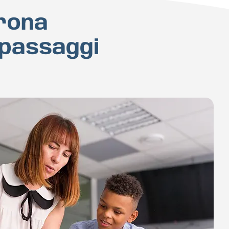
erona
 passaggi