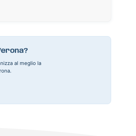
 Verona?
anizza al meglio la
rona.