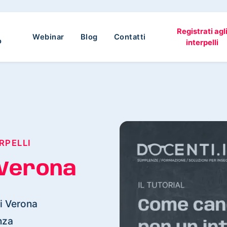
Registrati agl
Webinar
Blog
Contatti
o
interpelli
RPELLI
Verona
di Verona
nza