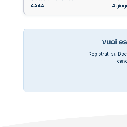
AAAA
4 giug
Vuoi es
Registrati su Doce
cand