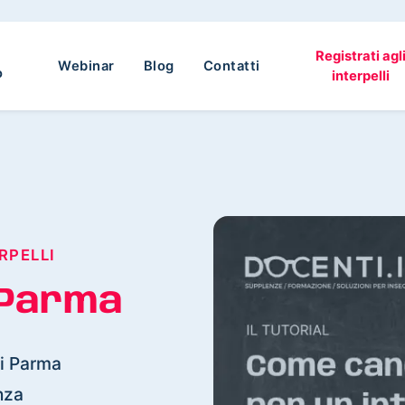
Registrati agl
Webinar
Blog
Contatti
o
interpelli
RPELLI
Parma
di Parma
nza