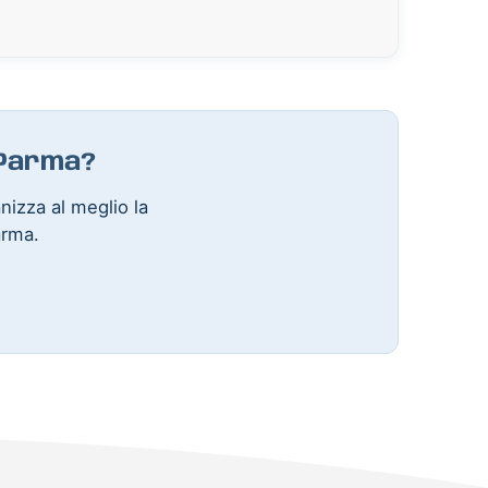
a Parma?
anizza al meglio la
arma.