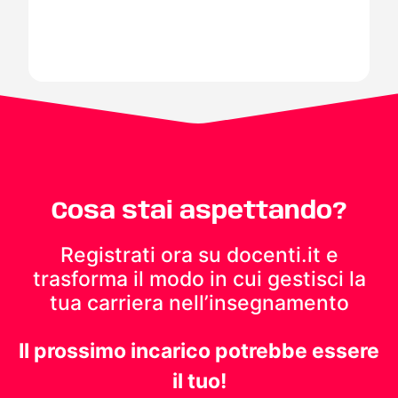
Cosa stai aspettando?
Registrati ora su docenti.it e
trasforma il modo in cui gestisci
la
tua carriera nell’insegnamento
Il prossimo incarico potrebbe essere
il tuo!