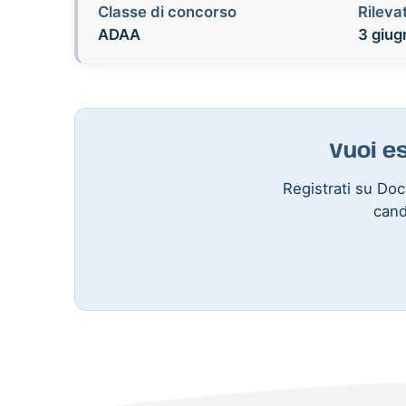
Classe di concorso
Rilevat
ADAA
3 giug
Vuoi e
Registrati su Doce
cand