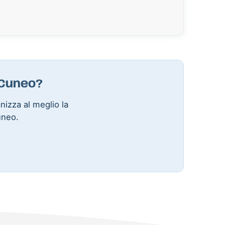
 Cuneo?
anizza al meglio la
uneo.