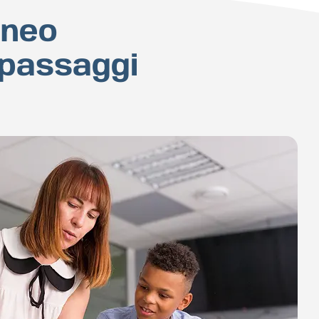
uneo
 passaggi