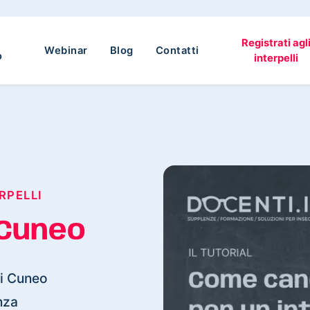
Registrati agl
Webinar
Blog
Contatti
o
interpelli
RPELLI
Cuneo
 di Cuneo
nza