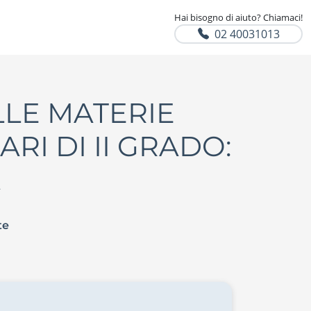
Hai bisogno di aiuto? Chiamaci!
02 40031013
LLE MATERIE
RI DI II GRADO:
A
te