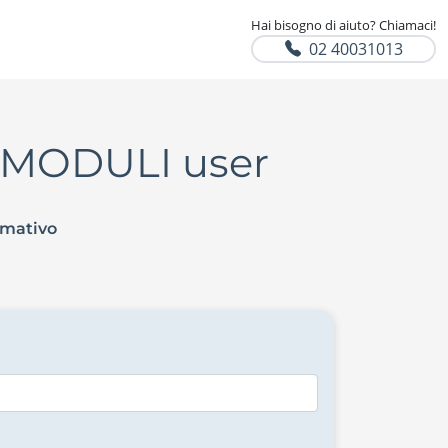
Hai bisogno di aiuto? Chiamaci!
02 40031013
7 MODULI user
rmativo