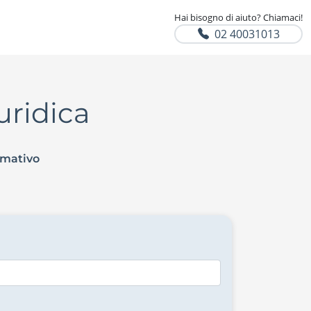
Hai bisogno di aiuto? Chiamaci!
02 40031013
uridica
rmativo