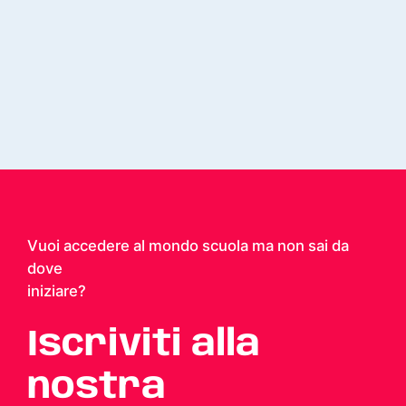
Vuoi accedere al mondo scuola ma non sai da
dove
iniziare?
Iscriviti alla
nostra