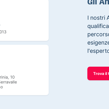
Gli A
I nostri
qualifica
o
013
percorso
esigenze
l'esperto
Trova il
inia, 10
erravalle
no