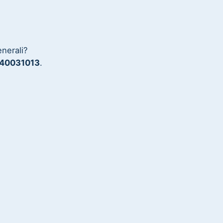
enerali?
 40031013
.